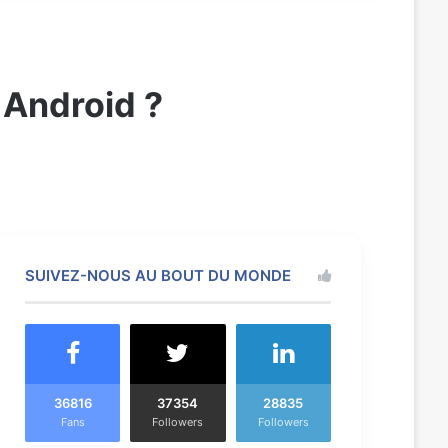
 Android ?
SUIVEZ-NOUS AU BOUT DU MONDE
36816
37354
28835
Fans
Followers
Followers