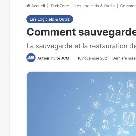
Accueil
|
TechZone
|
Les Logiciels & Outils
|
Comment
Les Logiciels & Outils
Comment sauvegarder 
La sauvegarde et la restauration 
Auteur Invité JCM
16 novembre 2021
Dernière mise 