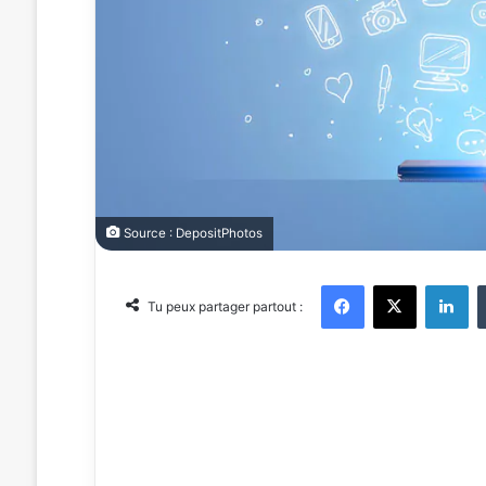
Source : DepositPhotos
Facebook
X
Linkedin
Tu peux partager partout :