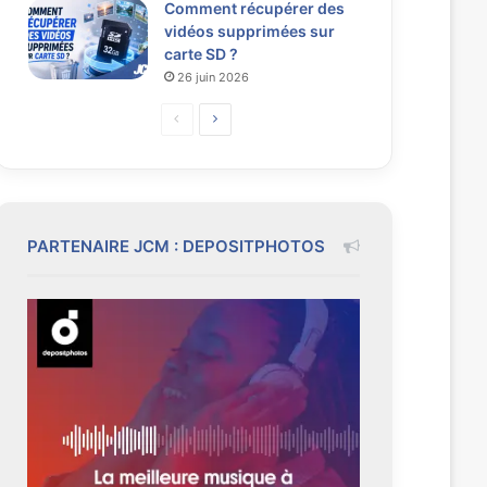
Comment récupérer des
vidéos supprimées sur
carte SD ?
26 juin 2026
P
P
a
a
g
g
e
e
p
s
PARTENAIRE JCM : DEPOSITPHOTOS
r
u
é
i
c
v
é
a
d
n
e
t
n
e
t