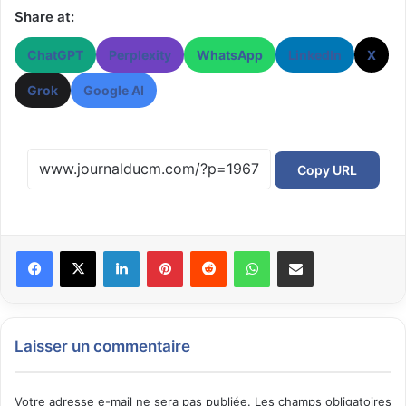
Share at:
ChatGPT
Perplexity
WhatsApp
LinkedIn
X
Grok
Google AI
Copy URL
Facebook
X
Linkedin
Pinterest
Reddit
WhatsApp
Partager par email
Laisser un commentaire
Votre adresse e-mail ne sera pas publiée.
Les champs obligatoires