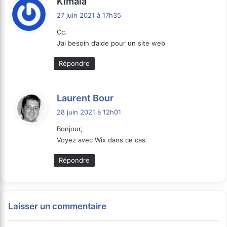
Kimala
i
27 juin 2021 à 17h35
t
Cc.
J’ai besoin d’aide pour un site web
:
Répondre
d
Laurent Bour
i
28 juin 2021 à 12h01
t
Bonjour,
Voyez avec Wix dans ce cas.
:
Répondre
Laisser un commentaire