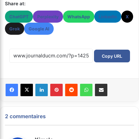
Share at:
ChatGPT
Perplexity
WhatsApp
LinkedIn
X
Grok
Google AI
Copy URL
Facebook
X
Linkedin
Pinterest
Reddit
WhatsApp
Partager par email
2 commentaires
d