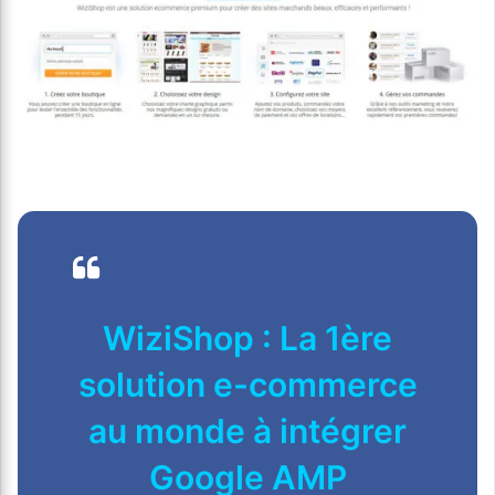
WiziShop : La 1ère
solution e-commerce
au monde à intégrer
Google AMP