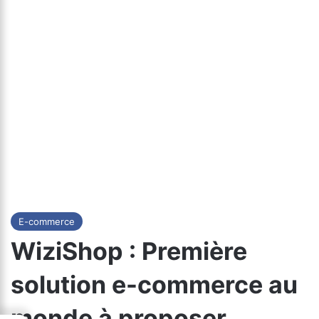
E-commerce
WiziShop : Première
solution e-commerce au
monde à proposer