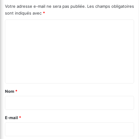
Votre adresse e-mail ne sera pas publiée.
Les champs obligatoires
sont indiqués avec
*
C
o
m
m
e
n
t
a
Nom
*
i
r
e
E-mail
*
*