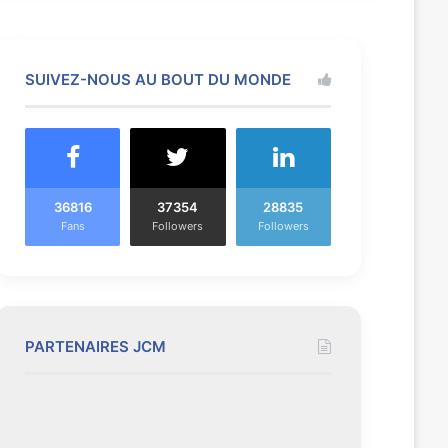
euses mode et beauté
 monde en 2018
n 2018 – Infographie
SUIVEZ-NOUS AU BOUT DU MONDE
36816
37354
28835
Fans
Followers
Followers
PARTENAIRES JCM