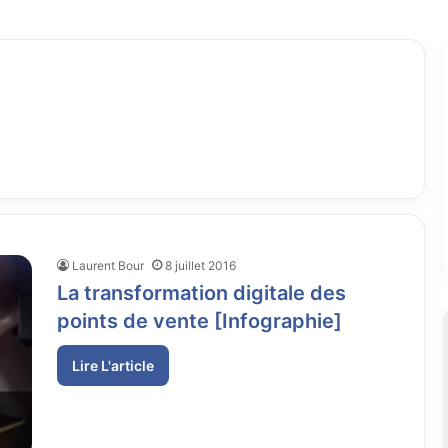
omportements d’achat des blogu
ommerce cross-border dans le
 retail et les réseaux sociaux e
Laurent Bour
8 juillet 2016
La transformation digitale des
points de vente [Infographie]
Lire L'article