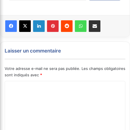
Facebook
X
Linkedin
Pinterest
Reddit
WhatsApp
Partager par email
Laisser un commentaire
Votre adresse e-mail ne sera pas publiée.
Les champs obligatoires
sont indiqués avec
*
C
o
m
m
e
n