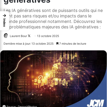
Les IA génératives sont de puissants outils qui ne
→
sont pas sans risques et/ou impacts dans le
Index
monde professionnel notamment. Découvrez les
10 problématiques majeures des IA génératives :
Laurent Bour
Follow
13 octobre 2025
on
Dernière mise à jour: 13 octobre 2025
7 minutes de lecture
X
Source : DepositPhotos